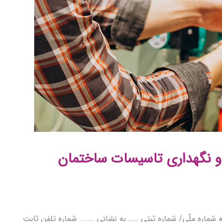
ر و نگهداری تاسیسات ساختمان
شماره ملّی/ شماره ثبتی …… به نشانی …….. شماره تلفن ثابت