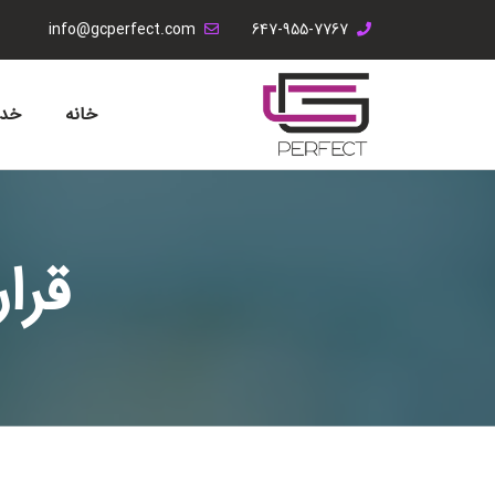
info@gcperfect.com
647-955-7767
خانه
خدم
قرا